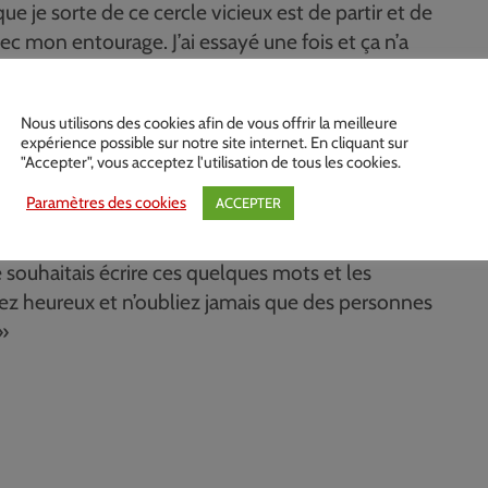
ue je sorte de ce cercle vicieux est de partir et de
c mon entourage. J’ai essayé une fois et ça n’a
Nous utilisons des cookies afin de vous offrir la meilleure
re vie,
alors ne touchez jamais à ça. Ça paraît
expérience possible sur notre site internet. En cliquant sur
te qu’une bombe à retardement avant votre dernier
"Accepter", vous acceptez l'utilisation de tous les cookies.
nde, la drogue n’existerait pas, ce mot n’existerait
Paramètres des cookies
ACCEPTER
 souhaitais écrire ces quelques mots et les
yez heureux et n’oubliez jamais que des personnes
»