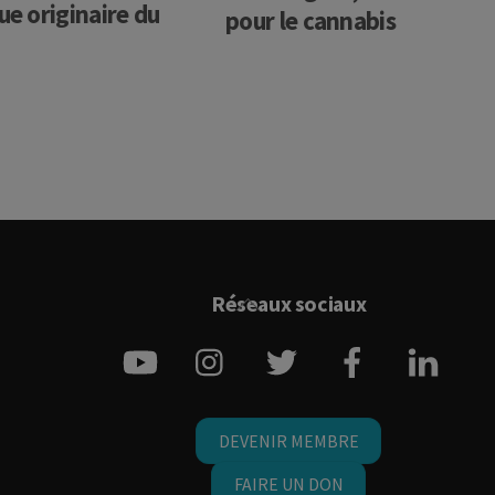
ue originaire du
pour le cannabis
Back
Réseaux sociaux
To
YouTube
Instagram
Twitter
Facebook
Link
Top
DEVENIR MEMBRE
FAIRE UN DON