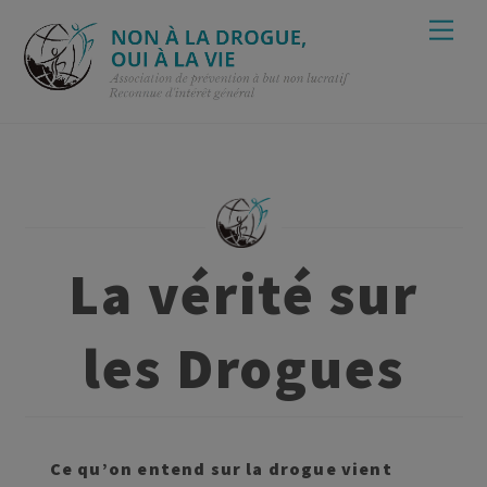
Skip
Men
to
content
La vérité sur
les Drogues
Ce qu’on entend sur la drogue vient