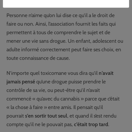
Personne n’aime qu’on lui dise ce qu’il a le droit de
faire ou non. Ainsi, l’association fournit les faits qui
permettent à tous de comprendre le sujet et de
mener une vie sans drogue. Un enfant, adolescent ou
adulte informé correctement peut faire ses choix, en
toute connaissance de cause.
N’importe quel toxicomane vous dira qu’il
n’avait
jamais pensé
qu’une drogue puisse prendre le
contrôle de sa vie, ou peut-être qu’il n’avait
commencé « qu’avec du cannabis » parce que c’était
« la chose à faire » entre amis. Il pensait qu’il
pourrait
s’en sortir tout seul
, et quand il s’est rendu
compte qu’il ne le pouvait pas,
c’était trop tard
.