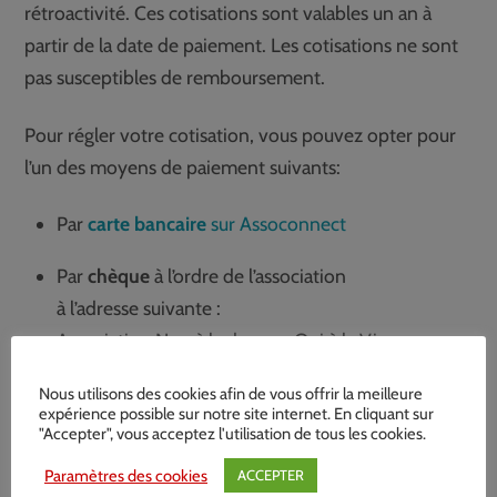
rétroactivité. Ces cotisations sont valables un an à
partir de la date de paiement. Les cotisations ne sont
pas susceptibles de remboursement.
Pour régler votre cotisation, vous pouvez opter pour
l’un des moyens de paiement suivants:
Par
carte bancaire
sur Assoconnect
Par
chèque
à l’ordre de l’association
à l’adresse suivante :
Association Non à la drogue, Oui à la Vie
7 rue de Chailloit
Nous utilisons des cookies afin de vous offrir la meilleure
95100 Argenteuil
expérience possible sur notre site internet. En cliquant sur
"Accepter", vous acceptez l'utilisation de tous les cookies.
Non à la drogue, Oui à la vie est une association loi
Paramètres des cookies
ACCEPTER
1901 à but non lucratif
reconnue d’intérêt général*.