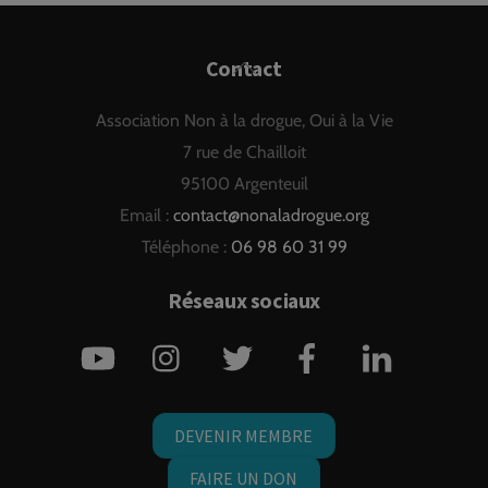
Back
Contact
To
Association Non à la drogue, Oui à la Vie
Top
7 rue de Chailloit
95100 Argenteuil
Email :
contact@nonaladrogue.org
Téléphone :
06 98 60 31 99
Réseaux sociaux
YouTube
Instagram
Twitter
Facebook
LinkedIn
DEVENIR MEMBRE
FAIRE UN DON