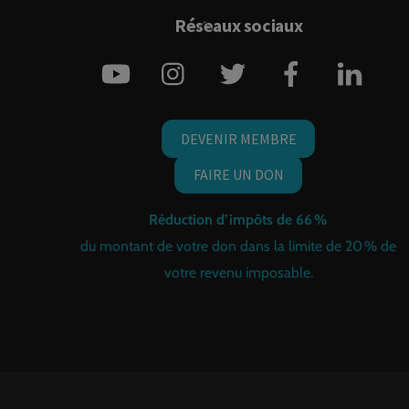
Back
Réseaux sociaux
To
YouTube
Instagram
Twitter
Facebook
Link
Top
DEVENIR MEMBRE
FAIRE UN DON
Réduction d’impôts de 66 %
du montant de votre don dans la limite de 20 % de
votre revenu imposable.