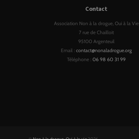
Contact
Association Non à la drogue, Oui à la Vie
7 rue de Chailloit
95100 Argenteuil
Email :
contact@nonaladrogue.org
Téléphone :
06 98 60 31 99
©
Non à la drogue, Oui à la vie
2026