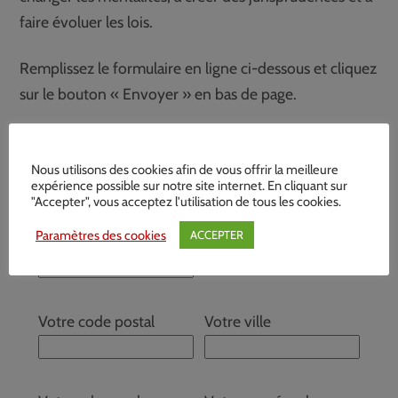
faire évoluer les lois.
Remplissez le formulaire en ligne ci-dessous et cliquez
sur le bouton « Envoyer » en bas de page.
Votre nom
*
Votre prénom
*
Nous utilisons des cookies afin de vous offrir la meilleure
expérience possible sur notre site internet. En cliquant sur
"Accepter", vous acceptez l'utilisation de tous les cookies.
Paramètres des cookies
ACCEPTER
Votre adresse
Votre code postal
Votre ville