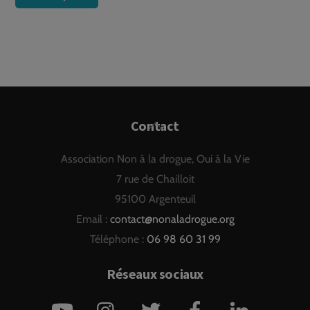
Back
Contact
To
Association Non à la drogue, Oui à la Vie
Top
7 rue de Chailloit
95100 Argenteuil
Email :
contact@nonaladrogue.org
Téléphone :
06 98 60 31 99
Réseaux sociaux
YouTube
Instagram
Twitter
Facebook
LinkedIn