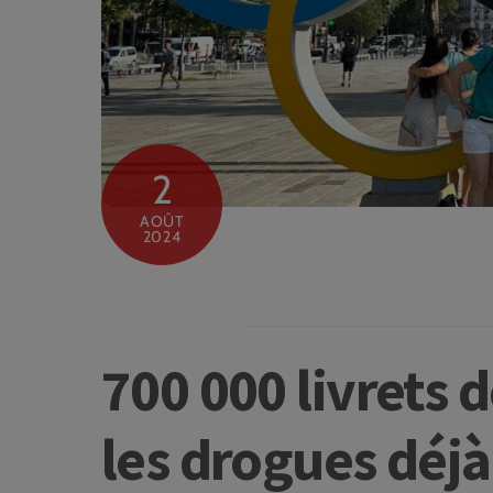
2
AOÛT
2024
700 000 livrets 
les drogues déjà