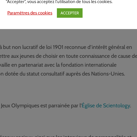
"Accepter", vous acceptez l'utilisation de tous les cookies.
’associations partenaires, ou de célébrités est phénoménal. Ça fa
Paramètres des cookies
ACCEPTER
être phénoménal.
»
à but non lucratif de loi 1901 reconnue d’intérêt général en
mettre aux jeunes de choisir en toute connaissance de cause d
aille en partenariat avec la fondation internationale
on dotée du statut consultatif auprès des Nations-Unies.
eux Olympiques est parrainée par l’
Église de Scientology
.