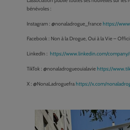
L’association publie toutes ses nouvelles sur les 
bénévoles :
Instagram : @nonaladrogue_france
https://www
Facebook : Non à la Drogue, Oui à la Vie – Offic
LinkedIn :
https://www.linkedin.com/company/n
TikTok : @nonaladrogueouialavie
https://www.t
X : @NonaLadroguefra
https://x.com/nonaladro