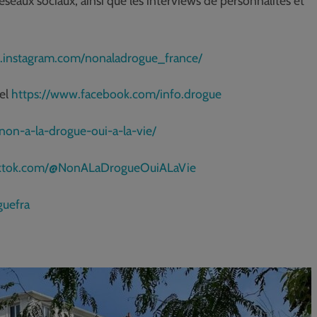
réseaux sociaux, ainsi que les interviews de personnalités et
.instagram.com/nonaladrogue_france/
iel
https://www.facebook.com/info.drogue
on-a-la-drogue-oui-a-la-vie/
iktok.com/@NonALaDrogueOuiALaVie
guefra