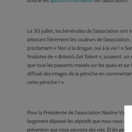
boucle les
spots d’information
de l’association.
Le 30 juillet, les bénévoles de l’association ont
arborant fièrement les couleurs de l’association
proclamant « Non à la drogue, oui à la vie ! » Su
finalistes de «
Britain’s Got Talent
», jouaient un s
que tous les passants massés sur les quais et sur 
diffusé des images de la péniche en commentant 
cette péniche ! ».
Pour la Présidente de l’association Nadine Vign
largement dépassé les objectifs que nous nous étion
prévention que nous sauvons des vies. Et les gens l