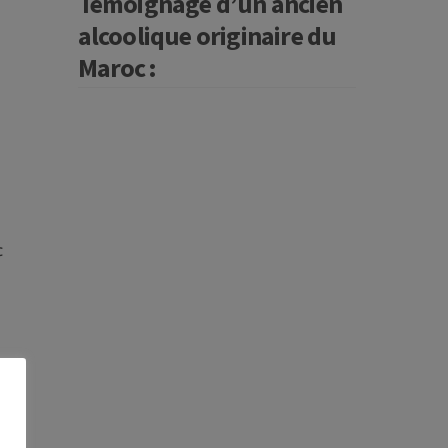
Témoignage d’un ancien
alcoolique originaire du
Maroc :
c